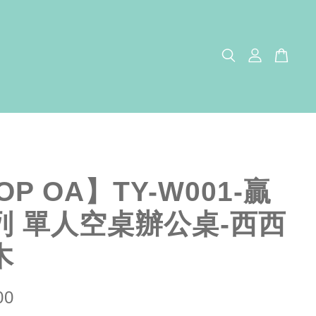
OP OA】TY-W001-贏
列 單人空桌辦公桌-西西
木
00