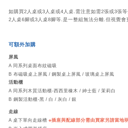
如購買2人桌或3人桌或4人桌.需注意如需2張或3張等
2人桌6腳或3人桌8腳等.是一整組無法分離.但視覺
可
額外加購
屏風
A 同系列桌面布紋磁吸
B 布磁吸桌上屏風 / 鋼製桌上屏風 / 玻璃桌上屏風
活動櫃
A 同系列木質活動櫃-西西里橡木 / 紳士藍 / 茉莉白
B 鋼製活動櫃-黑 / 白 / 灰白 / 銀
走線
A 桌下單向走線槽
※插座與配線部分需由買家另請當地