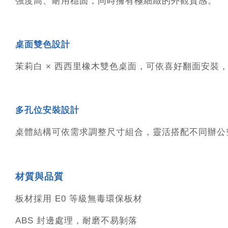
強度高、耐用穩固，同時擁有極細緻的外觀質感。
桌面雙色設計
茉莉白 × 西西里橡木雙色桌面，可依喜好翻面安裝
多孔位安裝設計
桌體結構可依需求調整尺寸組合，靈活搭配不同辦公
材質與品質
板材採用 E0 等級無毒環保板材
ABS 封邊處理，耐磨不易剝落