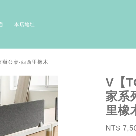
息
本店地址
人空桌辦公桌-西西里橡木
V【T
家系
里橡
NT$ 7,5