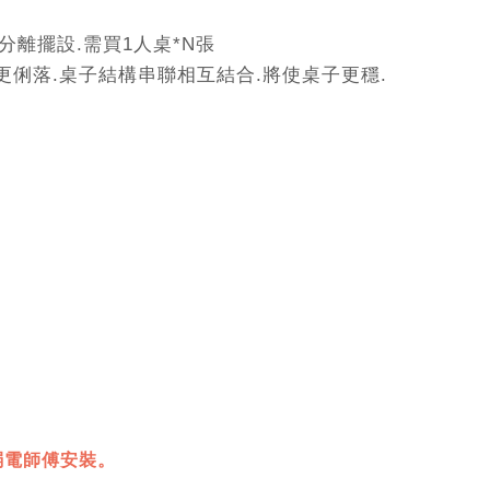
分離擺設.需買1人桌*N張
會更俐落.桌子結構串聯相互結合.將使桌子更穩.
弱電師傅安裝。