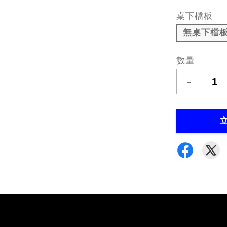
桌下檔板
無桌下檔
數量
-