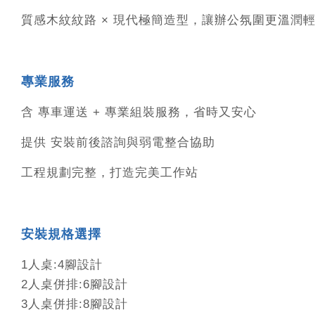
質感木紋紋路 × 現代極簡造型，讓辦公氛圍更溫潤
專業服務
含 專車運送 + 專業組裝服務，省時又安心
提供 安裝前後諮詢與弱電整合協助
工程規劃完整，打造完美工作站
安裝規格選擇
1人桌:4腳設計
2人桌併排:6腳設計
3人桌併排:8腳設計