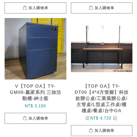
加入購物車
加入購物車
V【TOP OA】TY-
【TOP OA】TY-
GM00-贏家系列 三抽活
DT00【4*4方管腳】科技
動櫃-紳士藍
款辦公桌/工業風辦公桌/
主管桌/L型桌工作桌/櫃
NT$ 3,150
檯桌/餐桌/台中OA
從
起
NT$ 4,720
加入購物車
加入購物車