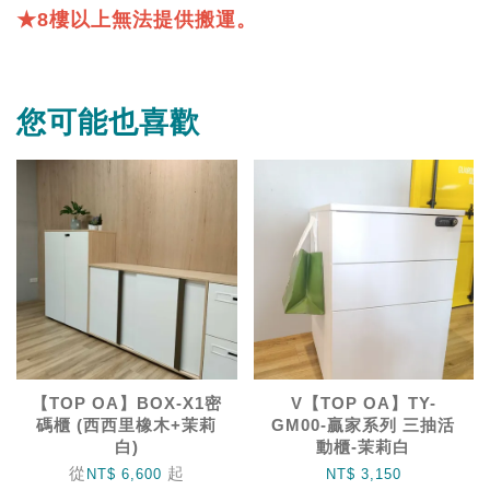
★8樓以上無法提供搬運。
您可能也喜歡
【TOP OA】BOX-X1密
V【TOP OA】TY-
碼櫃 (西西里橡木+茉莉
GM00-贏家系列 三抽活
白)
動櫃-茉莉白
從
起
NT$ 6,600
NT$ 3,150