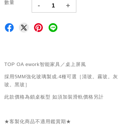
數量
-
+
TOP OA ework智能家具／桌上屏風
採用5MM強化玻璃製成.4種可選［清玻。霧玻。灰
玻。黑玻］
此款價格為鎖桌板型 如須加裝滑軌價格另計
★客製化商品不適用鑑賞期★