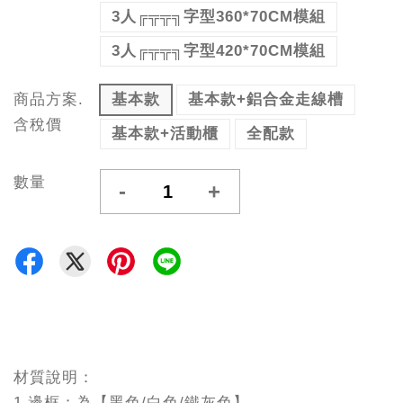
3人╔╦╦╗字型360*70CM模組
3人╔╦╦╗字型420*70CM模組
商品方案.
基本款
基本款+鋁合金走線槽
含稅價
基本款+活動櫃
全配款
數量
-
+
材質說明：
1.邊框：為【黑色/白色/鐵灰色】