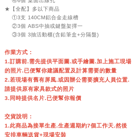
④6個 桌面出線孔
★【全配】多以下商品
①3支 140CM鋁合金走線槽
②3個 ABS中抽或鍵盤架擇一
③3個 3抽活動櫃(含鉛筆盒+分隔盤)
作業方式：
1.訂購前.需先提供平面圖.或手繪圖.加上施工現場
的照片.已便幫你建議配置及計算需要的數量
2.若現場有舊有屏風.或因辦公需要擴充人員位置.
請提供原有家具款式的照片
3.同時提供名片.已便幫你報價
交貨說明：
1.此商品為接單生產.生產週期約7個工作天.然後
安排車輛送貨+現場安裝