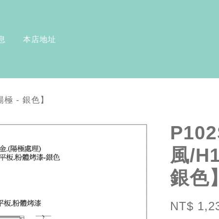
息
本店地址
陽極 - 銀色】
P10
風/H
銀色
NT$ 1,2