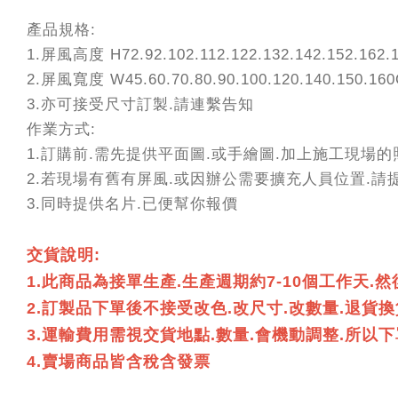
產品規格:
1.屏風高度 H72.92.102.112.122.132.142.152.162.
2.屏風寬度 W45.60.70.80.90.100.120.140.150.16
3.亦可接受尺寸訂製.請連繫告知
作業方式:
1.訂購前.需先提供平面圖.或手繪圖.加上施工現場
2.若現場有舊有屏風.或因辦公需要擴充人員位置.
3.同時提供名片.已便幫你報價
交貨說明:
1.此商品為接單生產.生產週期約7-10個工作天.
2.訂製品下單後不接受改色.改尺寸.改數量.退貨
3.運輸費用需視交貨地點.數量.會機動調整.所
4.賣場商品皆含稅含發票