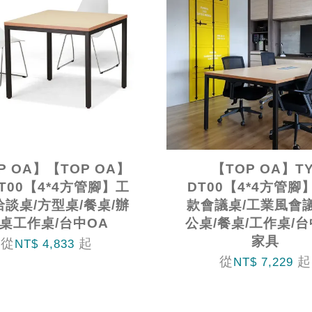
P OA】【TOP OA】
【TOP OA】TY
DT00【4*4方管腳】工
DT00【4*4方管腳
談桌/方型桌/餐桌/辦
款會議桌/工業風會
桌工作桌/台中OA
公桌/餐桌/工作桌/台
家具
從
起
NT$ 4,833
從
起
NT$ 7,229