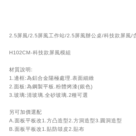
2.5屏風/2.5屏風工作站/2.5屏風辦公桌/科技款屏風
H102CM-科技款屏風模組
材質說明:
1.邊框:為鋁合金陽極處理.表面細緻
2.面板:為鋼製平板.粉體烤漆(銀色)
3.玻璃:清玻璃.全砂玻璃.2種可選
另可加價選配
A.面板平板改1.方凸造型2.方洞造型3.圓洞造型
B.面板平板改1.貼防燄皮2.貼布