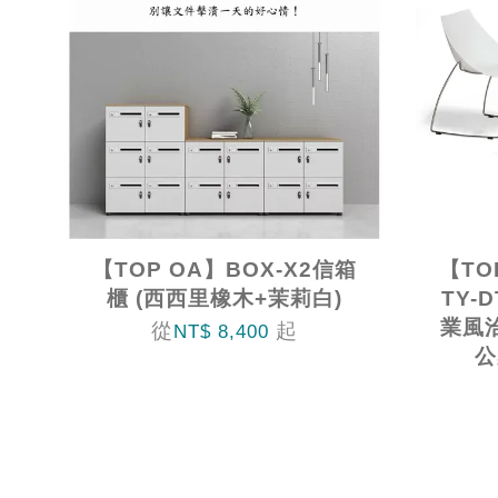
【TOP OA】BOX-X2信箱
【TO
櫃 (西西里橡木+茉莉白)
TY-
業風洽
從
起
NT$ 8,400
公