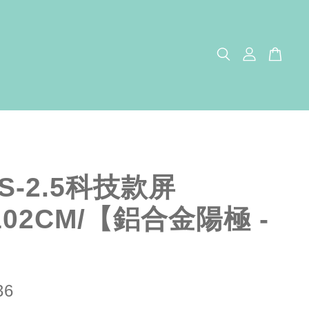
2S-2.5科技款屏
102CM/【鋁合金陽極 -
】
36