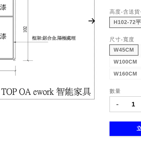
高度-含送貨
H102-72
尺寸-寬度
W45CM
W100CM
W160CM
數量
-