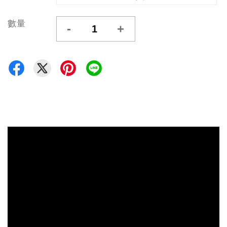
數量
-
+