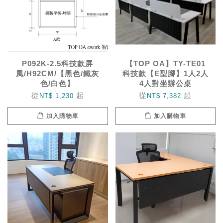
P092K-2.5科技款屏
【TOP OA】TY-TE01
風/H92CM/【黑色/鐵灰
科技款【E型腳】1人2人
色/白色】
4人對坐辦公桌
從
起
從
起
NT$ 1,230
NT$ 7,382
加入購物車
加入購物車