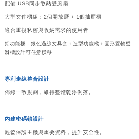
配備 USB同步散熱雙風扇
大型文件櫃組：2個開放層 + 1個抽屜櫃
適合重視私密與收納需求的使用者
鋁功能樑 - 銀色過線文具盒
＋
造型功能樑
＋
圓形置物盤.
滑槽設計可任意橫移
專利走線整合設計
佈線一致規劃，維持整體乾淨俐落。
內建密碼鎖設計
輕鬆保護主機與重要資料，提升安全性。