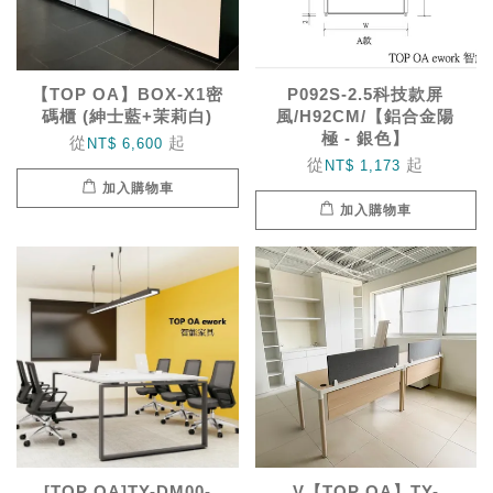
【TOP OA】BOX-X1密
P092S-2.5科技款屏
碼櫃 (紳士藍+茉莉白)
風/H92CM/【鋁合金陽
極 - 銀色】
從
起
NT$ 6,600
從
起
NT$ 1,173
加入購物車
加入購物車
[TOP OA]TY-DM00-
V【TOP OA】TY-