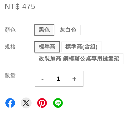
NT$ 475
顏色
黑色
灰白色
規格
標準高
標準高(含組)
改裝加高.鋼構辦公桌專用鍵盤架
數量
-
+