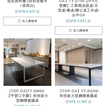
造型資料櫃 (西西里橡木
OA】TY-DT00【4*4方
+茉莉白)
管腳】工業風洽談桌/方
型桌/餐桌/辦公桌工作桌/
從
起
NT$ 8,925
台中OA
從
起
NT$ 4,833
加入購物車
加入購物車
[TOP OA]TY-DM00-
【TOP OA】TY-DG00/
【平管口字腳】科技款大
科技款大型鋼構會議桌
型鋼構會議桌
從
起
NT$ 11,582