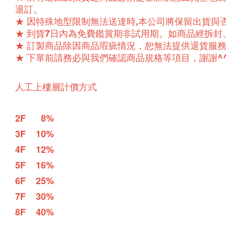
退訂。
★ 因特殊地型限制無法送達時,本公司將保留出貨與
★ 到貨7日內為免費鑑賞期非試用期。如商品經拆
★ 訂製商品除因商品瑕疵情況，恕無法提供退貨服
★ 下單前請務必與我們確認商品規格等項目，謝謝^
人工上樓層計價方式
2F      8%
3F    10%
4F    12%
5F    16%
6F    25%
7F    30%
8F    40%