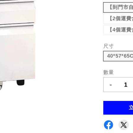
【到門市
【2個運費
【4個運費
尺寸
40*57*65
數量
-