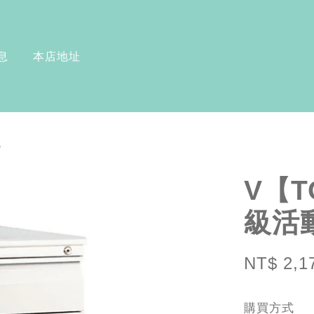
息
本店地址
色
V【T
級活
NT$ 2,1
購買方式