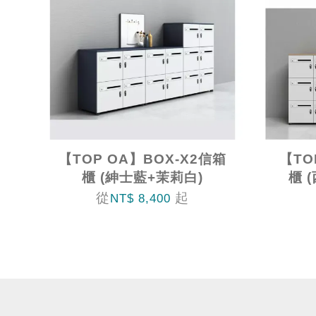
【TOP OA】BOX-X2信箱
【TO
櫃 (紳士藍+茉莉白)
櫃 
從
起
NT$ 8,400