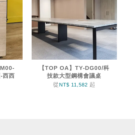
M00-
【TOP OA】TY-DG00/科
-西西
技款大型鋼構會議桌
從
起
NT$ 11,582