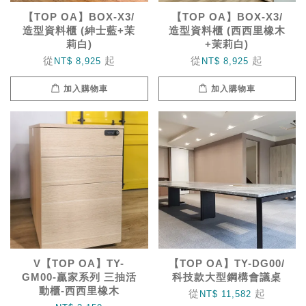
【TOP OA】BOX-X3/
【TOP OA】BOX-X3/
造型資料櫃 (紳士藍+茉
造型資料櫃 (西西里橡木
莉白)
+茉莉白)
從
起
從
起
NT$ 8,925
NT$ 8,925
加入購物車
加入購物車
V【TOP OA】TY-
【TOP OA】TY-DG00/
GM00-贏家系列 三抽活
科技款大型鋼構會議桌
動櫃-西西里橡木
從
起
NT$ 11,582