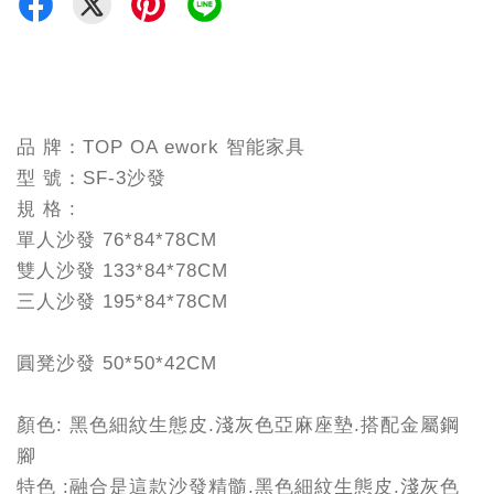
品 牌：TOP OA ework 智能家具
型 號：SF-3沙發
規 格 :
單人沙發 76*84*78CM
雙人沙發 133*84*78CM
三人沙發 195*84*78CM
圓凳沙發 50*50*42CM
顏色: 黑色細紋生態皮.淺灰色亞麻座墊.搭配金屬鋼
腳
特色 :融合是這款沙發精髓.黑色細紋生態皮.淺灰色