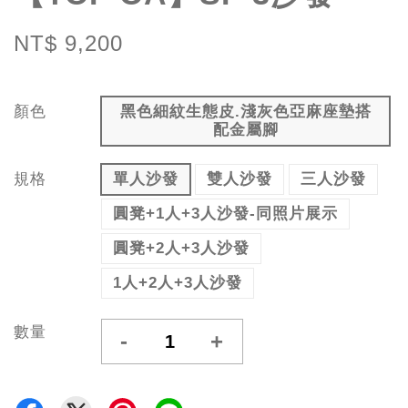
NT$ 9,200
顏色
黑色細紋生態皮.淺灰色亞麻座墊搭
配金屬腳
規格
單人沙發
雙人沙發
三人沙發
圓凳+1人+3人沙發-同照片展示
圓凳+2人+3人沙發
1人+2人+3人沙發
數量
-
+