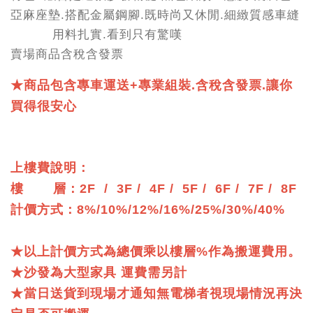
亞麻座墊.搭配金屬鋼腳.既時尚又休閒.細緻質感車縫
用料扎實.看到只有驚嘆
賣場商品含稅含發票
★
商品包含專車運送+專業組裝.含稅含發票.讓你
買得很安心
上樓費說明：
樓 層：2F / 3F / 4F / 5F / 6F / 7F / 8F
計價方式：8%/10%/12%/16%/25%/30%/40%
★以上計價方式為總價乘以樓層%作為搬運費用。
★沙發為大型家具 運費需另計
★當日送貨到現場才通知無電梯者視現場情況再決