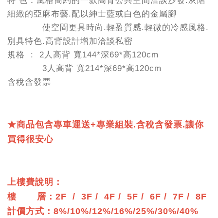
特 色：風格簡約的一款高背公共空間洽談沙發.灰階
細緻的亞麻布藝.配以紳士藍或白色的金屬腳
使空間更具時尚.輕盈質感.輕微的冷感風格.
別具特色.高背設計增加洽談私密
規格 : 2人高背 寬144*深69*高120cm
3人高背 寬214*深69*高120cm
含稅含發票
★
商品包含專車運送+專業組裝.含稅含發票.讓你
買得很安心
上樓費說明：
樓 層：2F / 3F / 4F / 5F / 6F / 7F / 8F
計價方式：8%/10%/12%/16%/25%/30%/40%