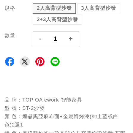
規格
2人高背型沙發
3人高背型沙發
2+3人高背型沙發
數量
-
+
品 牌：TOP OA ework 智能家具
型 號：ST-2沙發
顏 色：煙晶黑亞麻布面+金屬腳烤漆(紳士藍或白
色)2選1