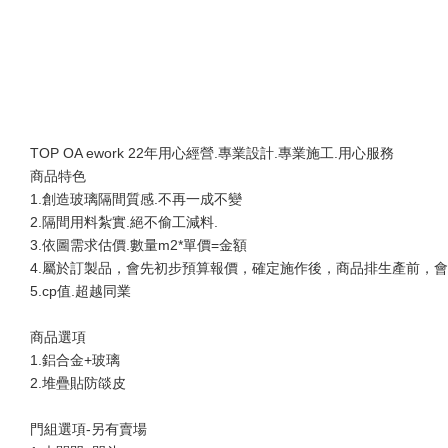
TOP OA ework 22年用心經營.專業設計.專業施工.用心服務
商品特色
1.創造玻璃隔間質感.不再一成不變
2.隔間用料紮實.絕不偷工減料.
3.依圖需求估價.數量m2*單價=金額
4.屬於訂製品，會先初步預算報價，確定施作後，商品排生產前，
5.cp值.超越同業
商品選項
1.鋁合金+玻璃
2.堆疊貼防燄皮
門組選項-另有賣場