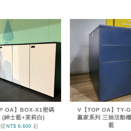
P OA】BOX-X1密碼
V【TOP OA】TY-G
 (紳士藍+茉莉白)
贏家系列 三抽活動櫃
藍
從
起
NT$ 6,600