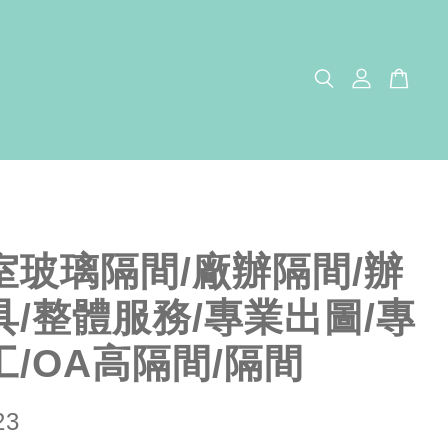
室玻璃隔間/廠辦隔間/辦
具/整體服務/專業出圖/專
工/OA高隔間/隔間
23