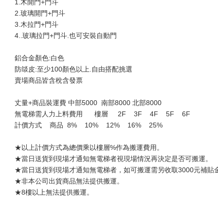
1.木開門+門斗
2.玻璃開門+門斗
3.木拉門+門斗
4..玻璃拉門+門斗.也可安裝自動門
鋁合金顏色:白色
防燄皮:至少100顏色以上.自由搭配挑選
賣場商品皆含稅含發票
丈量+商品裝運費 中部5000  南部8000 北部8000
無電梯需人力上料費用      樓層     2F    3F    4F    5F    6F
計價方式    商品  8%    10%    12%    16%    25%    
★以上計價方式為總價乘以樓層%作為搬運費用。
★當日送貨到現場才通知無電梯者視現場情況再決定是否可搬運。
★當日送貨到現場才通知無電梯者，如可搬運需另收取3000元補貼
★非本公司出貨商品無法提供搬運。
★8樓以上無法提供搬運。