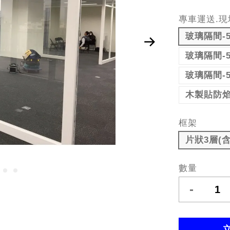
專車運送.現
玻璃隔間-
玻璃隔間-
玻璃隔間-
木製貼防
框架
片狀3層(
數量
-