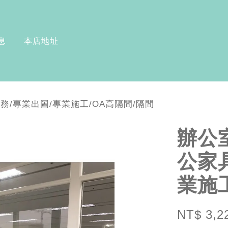
息
本店地址
務/專業出圖/專業施工/OA高隔間/隔間
辦公
公家
業施
NT$ 3,2