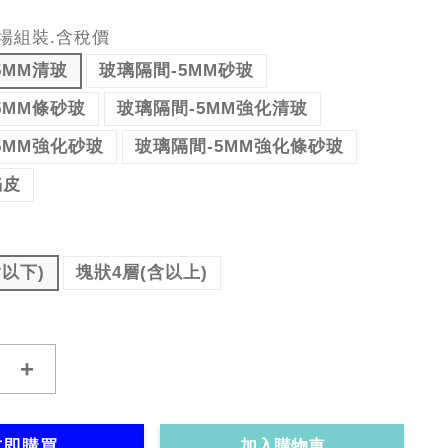
場組裝.含稅價
5MM清玻
玻璃隔間-5MM砂玻
5MM條砂玻
玻璃隔間-5MM強化清玻
5MM強化砂玻
玻璃隔間-5MM強化條砂玻
焰皮
含以下)
塊狀4層(含以上)
+
立即購買
加入購物車