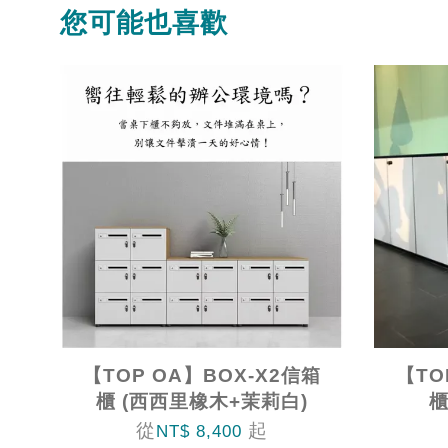
您可能也喜歡
【TOP OA】BOX-X2信箱
【TO
櫃 (西西里橡木+茉莉白)
櫃
從
起
NT$ 8,400