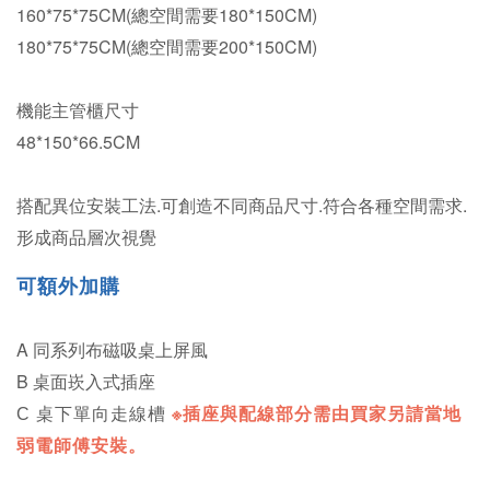
160*75*75CM(總空間需要180*150CM)
180*75*75CM
(總空間需要200*150CM)
機能主管櫃尺寸
48*150*66.5CM
搭配異位安裝工法.可創造不同商品尺寸.符合各種空間需求.
形成商品層次視覺
可
額外加購
A 同系列布磁吸桌上屏風
B 桌面崁入式插座
C 桌下單向走線槽
※插座與配線部分需由買家另請當地
弱電師傅安裝。