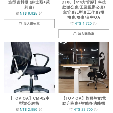
造型資料櫃 (紳士藍+茉
DT00【4*4方管腳】科技
莉白)
款辦公桌/工業風辦公桌/
主管桌/L型桌工作桌/櫃
從
起
NT$ 8,925
檯桌/餐桌/台中OA
從
起
NT$ 4,720
加入購物車
加入購物車
【TOP OA】CM-02中
【TOP OA】旗艦智能電
型辦公網椅
動升降桌+智能多功能櫃
從
起
從
起
NT$ 2,850
NT$ 23,700