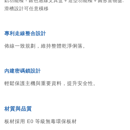
鋁功能樑 - 銀色過線文具盒
＋
造型功能樑
＋
圓形置物盤.
滑槽設計可任意橫移
專利走線整合設計
佈線一致規劃，維持整體乾淨俐落。
內建密碼鎖設計
輕鬆保護主機與重要資料，提升安全性。
材質與品質
板材採用 E0 等級無毒環保板材