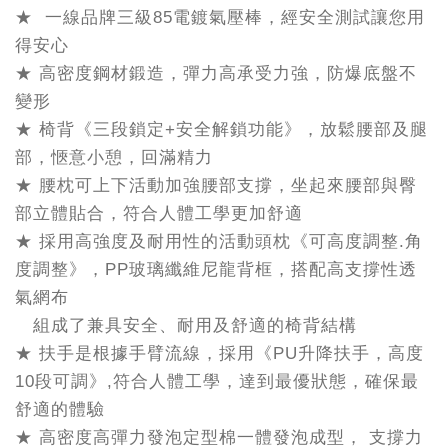
★ 一線品牌三級85電鍍氣壓棒，經安全測試讓您用
得安心
★ 高密度鋼材鍛造，彈力高承受力強，防爆底盤不
變形
★ 椅背《三段鎖定+安全解鎖功能》，放鬆腰部及腿
部，愜意小憩，回滿精力
★ 腰枕可上下活動加強腰部支撐，坐起來腰部與臀
部立體貼合，符合人體工學更加舒適
★ 採用高強度及耐用性的活動頭枕《可高度調整.角
度調整》，PP玻璃纖維尼龍背框，搭配高支撐性透
氣網布
組成了兼具安全、耐用及舒適的椅背結構
★ 扶手是根據手臂流線，採用《PU升降扶手，高度
10段可調》,符合人體工學，達到最優狀態，確保最
舒適的體驗
★ 高密度高彈力發泡定型棉一體發泡成型， 支撐力