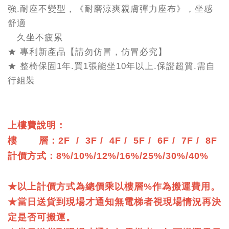
強.耐座不變型，《耐磨涼爽親膚彈力座布》，坐感
舒適
久坐不疲累
★ 專利新產品【請勿仿冒，仿冒必究】
★ 整椅保固1年.買1張能坐10年以上.保證超質.需自
行組裝
上樓費說明：
樓 層：2F / 3F / 4F / 5F / 6F / 7F / 8F
計價方式：8%/10%/12%/16%/25%/30%/40%
★以上計價方式為總價乘以樓層%作為搬運費用。
★當日送貨到現場才通知無電梯者視現場情況再決
定是否可搬運。