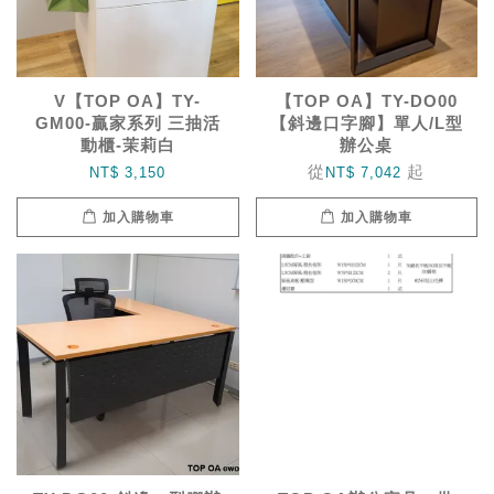
V【TOP OA】TY-
【TOP OA】TY-DO00
GM00-贏家系列 三抽活
【斜邊口字腳】單人/L型
動櫃-茉莉白
辦公桌
從
起
NT$ 3,150
NT$ 7,042
加入購物車
加入購物車