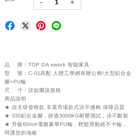
-
+
品 牌：TOP OA ework 智能家具
型 號：C-01高配 人體工學網布辦公椅/大型鋁合金
腳+PU輪
尺 寸：詳如圖說規格
商品說明
★ 自主研發椅款.非菜市場款式決不撞椅.保障品質
★ 330鋁合金腳，經過3000KG耐壓測試，決不斷裂
★ 升級60mm電鍍豪華PU輪，輕鬆滑動絕不卡輪，
呵護您的地板