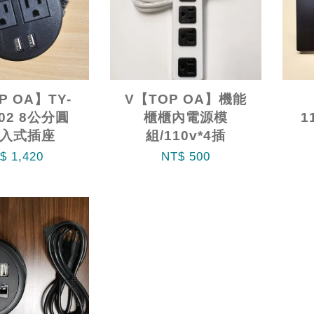
P OA】TY-
V【TOP OA】機能
02 8公分圓
櫃櫃內電源模
1
入式插座
組/110v*4插
$ 1,420
NT$ 500