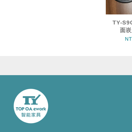
TY-S
面崁
NT