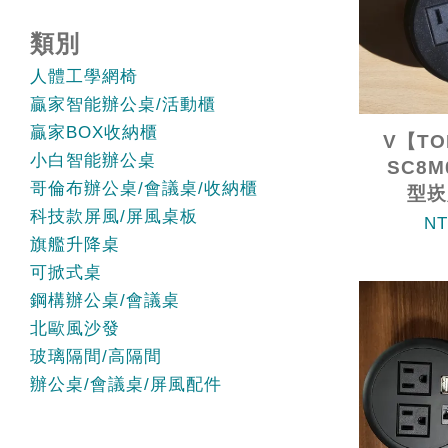
類別
人體工學網椅
贏家智能辦公桌/活動櫃
贏家BOX收納櫃
V【TO
小白智能辦公桌
SC8M
哥倫布辦公桌/會議桌/收納櫃
型崁
科技款屏風/屏風桌板
NT
旗艦升降桌
可掀式桌
鋼構辦公桌/會議桌
北歐風沙發
玻璃隔間/高隔間
辦公桌/會議桌/屏風配件