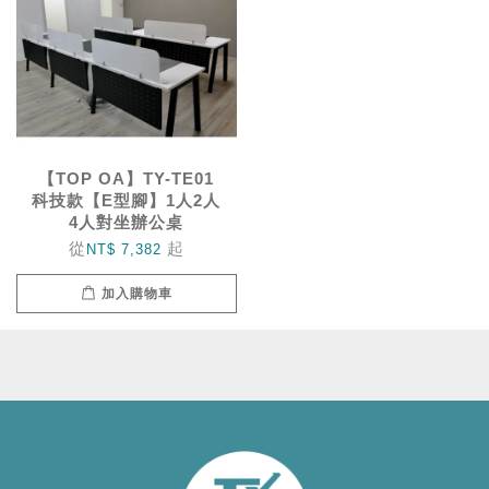
【TOP OA】TY-TE01
科技款【E型腳】1人2人
4人對坐辦公桌
從
起
NT$ 7,382
加入購物車