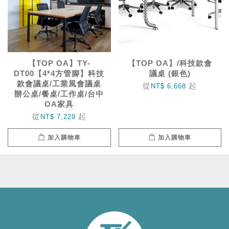
【TOP OA】TY-
【TOP OA】/科技款會
DT00【4*4方管腳】科技
議桌 (銀色)
款會議桌/工業風會議桌
從
起
NT$ 6,668
辦公桌/餐桌/工作桌/台中
OA家具
從
起
NT$ 7,229
加入購物車
加入購物車