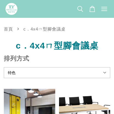
›
首頁
c．4x4ㄇ型腳會議桌
c．4x4ㄇ型腳會議桌
排列方式