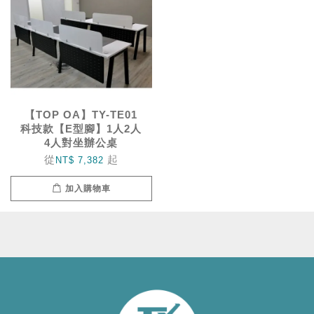
【TOP OA】TY-TE01
科技款【E型腳】1人2人
4人對坐辦公桌
從
起
NT$ 7,382
加入購物車